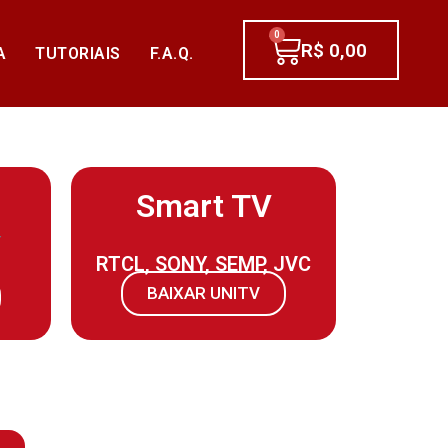
0
R$
0,00
A
TUTORIAIS
F.A.Q.
Smart TV
RTCL, SONY, SEMP, JVC
BAIXAR UNITV