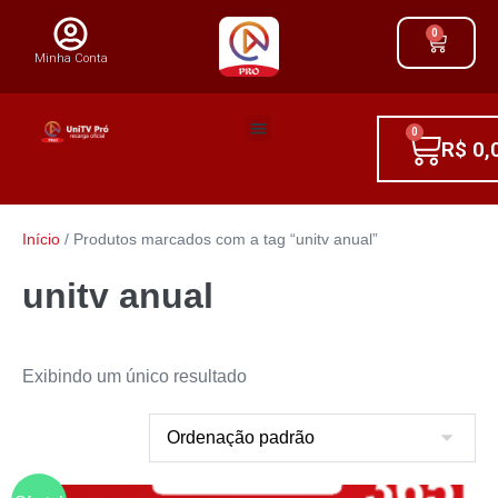
0
Minha Conta
0
R$
0,
Início
/ Produtos marcados com a tag “unitv anual”
unitv anual
Exibindo um único resultado