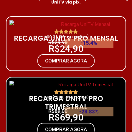
UniTV
via pix.
RECARGA UNITV PRO MENSAL
4.99 (12.196 avaliações)
R$29,90
-15.4%
R$24,90
COMPRAR AGORA
RECARGA UNITV PRO
4.99 (12.196 avaliações)
TRIMESTRAL
R$89,00
-28.83%
R$69,90
COMPRAR AGORA