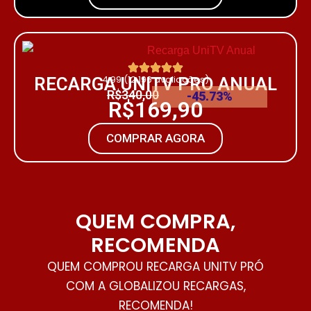
4.99 (12.196 avaliações)
RECARGA UNITV PRO ANUAL
R$340,00
-45.73%
R$169,90
COMPRAR AGORA
QUEM COMPRA,
RECOMENDA
QUEM COMPROU RECARGA UNITV PRÓ
COM A GLOBALIZOU RECARGAS,
RECOMENDA!